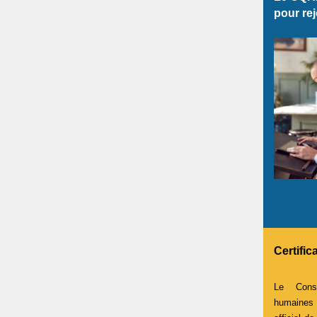
pour rej
Certific
Le Cons
humaines e