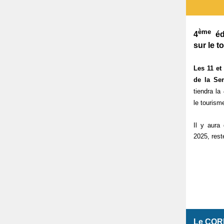
ème
4
éd
sur le t
Les 11 et
de la Se
tiendra la
le tourism
Il y aura
2025, rest
Le CQRH