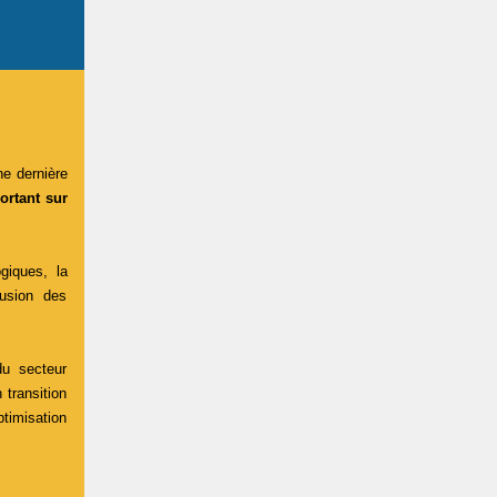
e dernière
ortant sur
giques, la
fusion des
du secteur
 transition
timisation