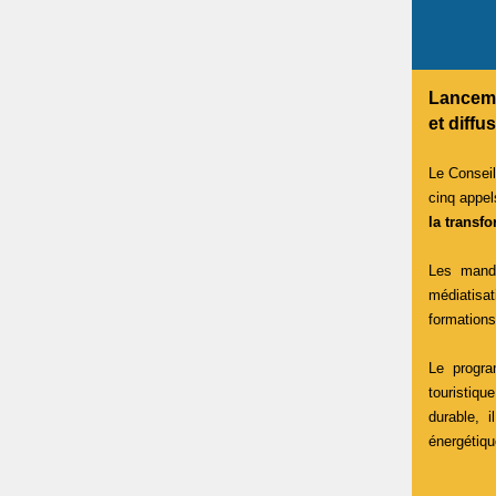
Lancem
et diffu
Le Consei
cinq appel
la transf
Les manda
médiatisa
formation
Le progra
touristiqu
durable, 
énergétiq