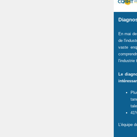
Diagnost
En mai der
de l'indus
vaste enq
comprendre
l'industrie 
Le diagno
intéressan
Plu
tan
tale
41%
L'équipe d