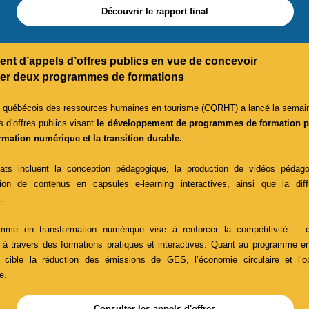
Découvrir le rapport final
ent
d’a
ppels
d’offres
publics
en vue de concevoir
ser
de
ux
programmes de formations
l québécois des ressources humaines en tourisme (CQRHT) a lancé la semain
s d’offres publics visant
le développement de programmes de formation p
ormation numérique et la transition durable.
ts incluent la conception pédagogique, la production de vidéos pédago
tion de contenus en capsules e-learning interactives, ainsi que la dif
s.
mme en transformation numérique vise à renforcer la compétitivité 
e à travers des formations pratiques et interactives. Quant au programme en
il cible la réduction des émissions de GES, l’économie circulaire et l’op
ue.
Consulter les appels d'offres