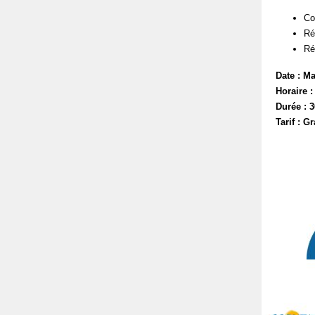
Co
Ré
Ré
Date : Ma
Horaire 
Durée : 
Tarif : G