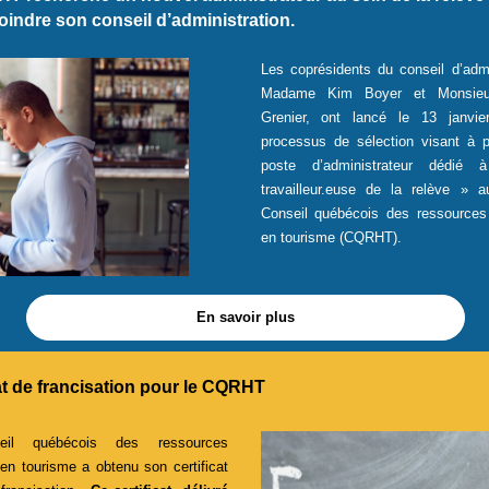
oindre son conseil d’administration.
Les coprésidents du conseil d’admi
Madame Kim Boyer et Monsieu
Grenier, ont lancé le 13 janvie
processus de sélection visant à p
poste d’administrateur dédié
travailleur.euse de la relève » 
Conseil québécois des ressource
en tourisme (CQRHT).
En savoir plus
at de francisation pour le CQRHT
eil québécois des ressources
n tourisme a obtenu son certificat