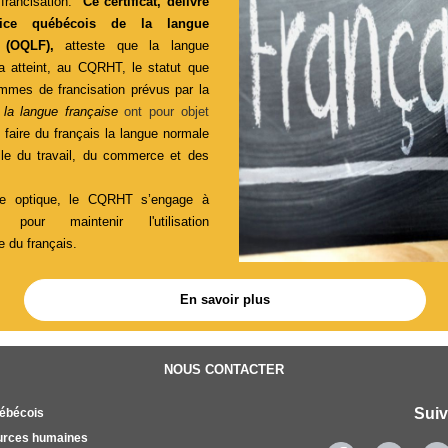
e francisation.
Ce
certificat, délivré
ffice québécois de la langue
e (OQLF),
atteste que la langue
a atteint, au CQRHT, le statut que
mmes de francisation prévus par la
 la langue française
ont pour objet
:
faire du français la langue normale
lle du travail, du commerce et des
te optique, le CQRHT s’engage à
er pour maintenir l'utilisation
e du français.
En savoir plus
NOUS CONTACTER
Sui
uébécois
urces humaines