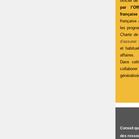
officiel d
par l’O
français
française 
les progra
Charte de
d’assurer 
et habitue
affaires.
Dans cet
collabor
généralisé
Conseil q
des resso