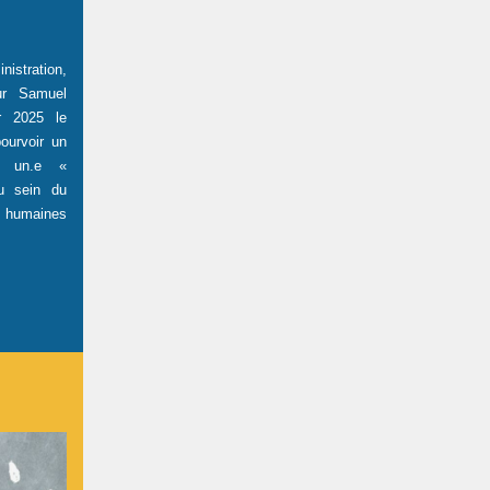
nistration,
r Samuel
r 2025 le
ourvoir un
 à un.e «
au sein du
s humaines