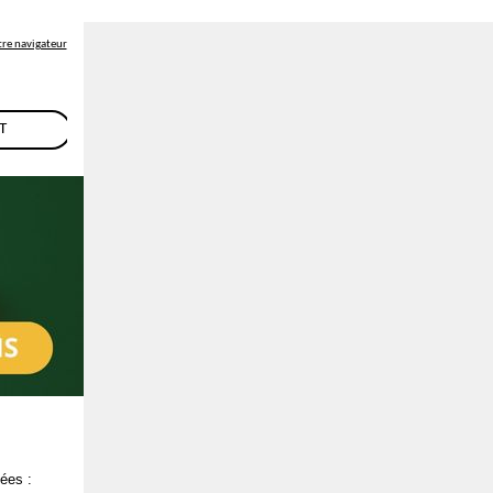
otre navigateur
T
ées :