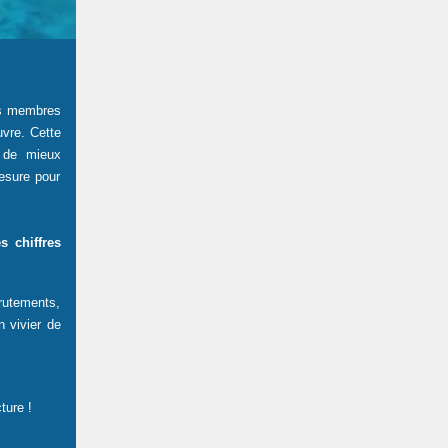
es membres
uvre. Cette
s de mieux
esure pour
s chiffres
rutements,
 vivier de
ture !