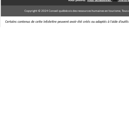
ou
mettre
Vous pouvez
vous désabonner
Copyright © 2024 Conseil québécois des ressources humaines en tourisme, Tous d
Certains contenus de cette infolettre peuvent avoir été créés ou adaptés à l’aide d’outils d