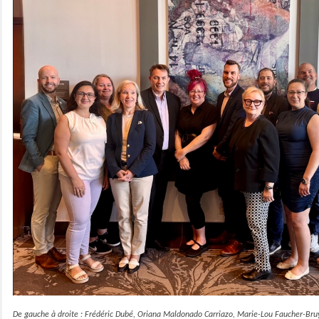
De gauche à droite : Frédéric Dubé, Oriana Maldonado Carriazo, Marie-Lou Faucher-Bruyè