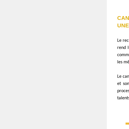
CAN
UNE
Le rec
rend l
comme 
les mê
Le can
et son
proces
talent