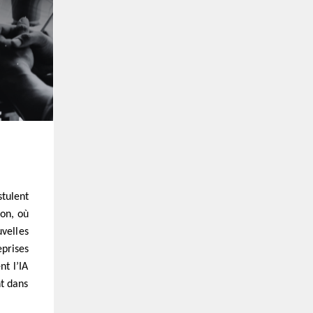
stulent
ion, où
velles
prises
nt l’IA
nt dans