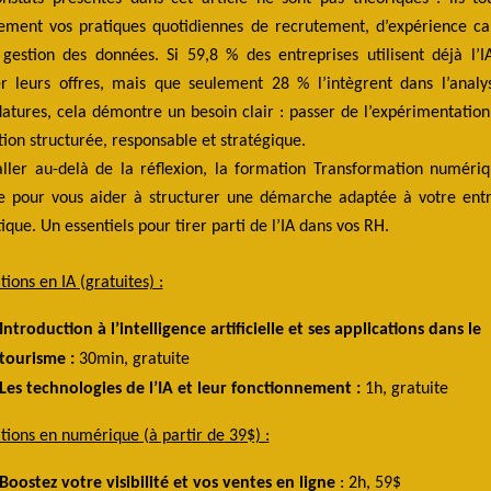
tement vos pratiques quotidiennes de recrutement, d’expérience ca
 gestion des données.
Si 59,8 % des entreprises utilisent déjà l’
er leurs offres, mais que seulement 28 % l’intègrent dans l’analy
atures, cela démontre un besoin clair : passer de l’expérimentatio
ation structurée, responsable et stratégique.
ller au-delà de la réflexion
, la
formation
Transformation numéri
e pour vous aider à structurer une démarche adaptée à votre entr
tique.
Un essentiels pour tirer parti de l’IA dans vos RH.
ions en IA (gratuites) :
Introduction à l’intelligence artificielle et ses applications dans le
tourisme :
30min, gratuite
Les technologies de l’IA et leur fonctionnement :
1h, gratuite
ions en numérique (à partir de 39$) :
Boostez votre visibilité et vos ventes en ligne
: 2h, 59$