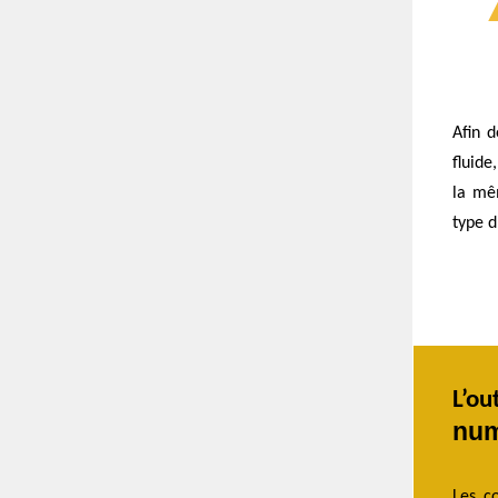
Afin d
fluide
la mê
type d
L’o
num
Les co