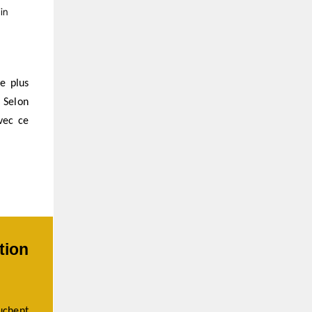
ce plus
 Selon
vec ce
tion
uchent