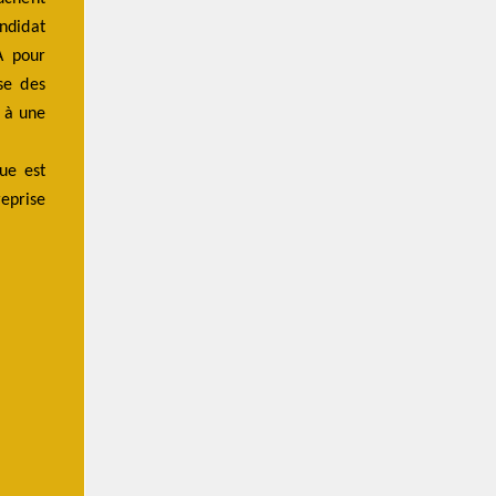
ndidat
IA pour
se des
n à une
que
est
eprise