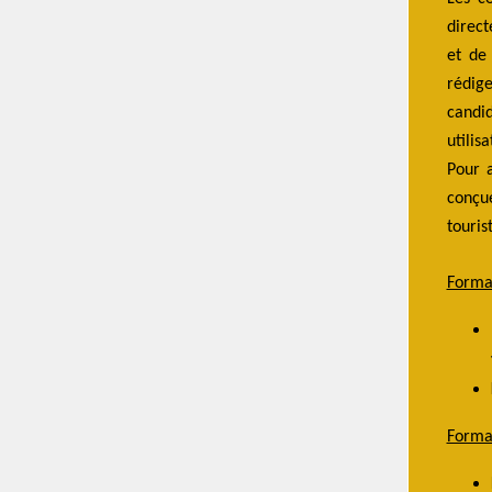
direc
et de
rédig
candid
utilis
Pour a
conçu
touris
Format
Format