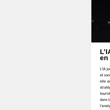
L’I
en
L’IA j
et son
elle a
straté
touris
dans l
l’anal