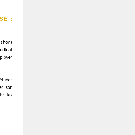
SÉ :
rations
ndidat
ployer
 études
ser son
ir les