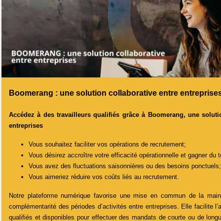
Boomerang : une solution collaborative entre entreprise
Accédez à des travailleurs qualifiés grâce à Boomerang, une solutio
entreprises
Vous souhaitez faciliter vos opérations de recrutement;
Vous désirez accroître votre efficacité opérationnelle et gagner du 
Vous avez des fluctuations saisonnières ou des besoins ponctuels;
Vous aimeriez réduire vos coûts liés au recrutement.
Notre plateforme numérique favorise une mise en commun de la main
complémentarité des périodes d’activités entre entreprises. Elle facilite l’
qualifiés et disponibles pour effectuer des mandats de courte ou de long