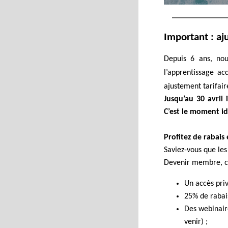
Important : aj
Depuis 6 ans, nou
l’apprentissage ac
ajustement tarifai
Jusqu’au
30 avril
i
C’est le moment id
Profitez de rabai
Saviez-vous que le
Devenir membre, c’
Un accès priv
25% de rabais
Des webinair
venir) ;