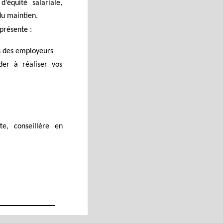
’équité salariale,
du maintien.
présente :
ns des employeurs
der à réaliser vos
te, conseillère en