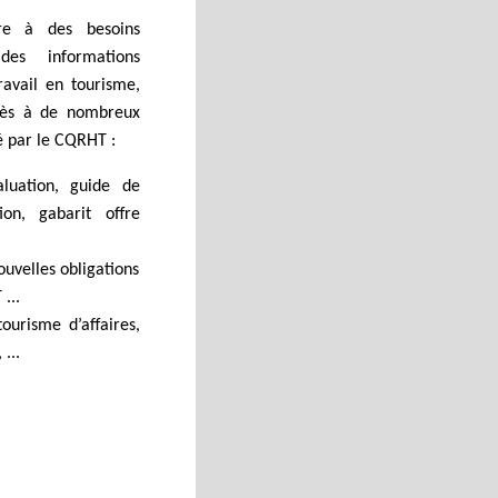
re à des besoins
des informations
ravail en tourisme,
cès à de nombreux
éé par le CQRHT :
aluation, guide de
ion, gabarit offre
uvelles obligations
...
ourisme d’affaires,
...