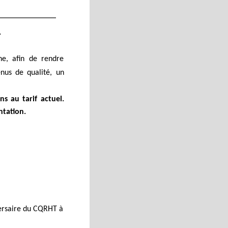
T
ne, afin de rendre
enus de qualité, un
s au tarif actuel.
ntation.
rsaire du CQRHT à