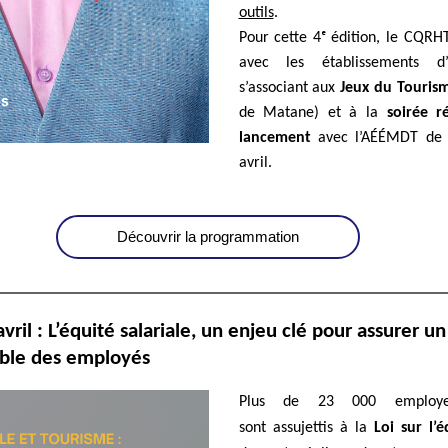
outils
.
Pour cette 4ᵉ édition, le CQRHT
avec les établissements d
s’associant aux
Jeux du Touris
de Matane) et à la
soirée r
lancement
avec l’AÉÉMDT de 
avril.
Découvrir la programmation
ril : L
’équité salariale, un enjeu clé pour assurer u
able des employés
Plus de 23 000
emplo
sont
assujettis à la
Loi sur l’é