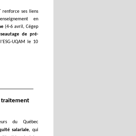
 renforce ses liens
’enseignement en
me
(4-6 avril, Cégep
éseautage de pré-
l’ESG-UQAM le 10
n traitement
yeurs du Québec
quité salariale
, qui